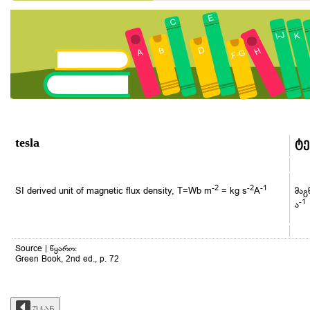
tesla
ტ
-2
-2
-1
SI derived unit of magnetic flux density, T=Wb m
= kg s
A
მაგ
-1
ა
Source | წყარო:
Green Book, 2nd ed., p. 72