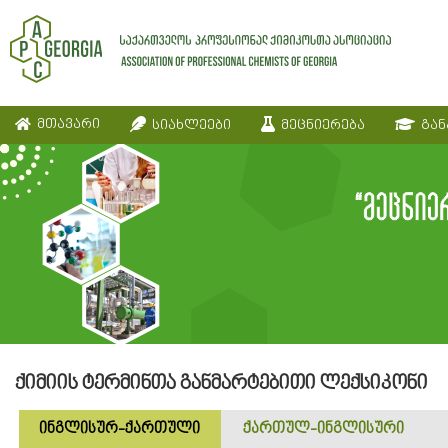
მთავარი
სიახლეები
მეცნიერება
გან
ქიმიის ტერმინთა განმარტებითი ლექსიკონი
ინგლისურ-ქართული
ქართულ-ინგლისური