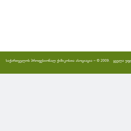
საქართველოს პროფესიონალ ქიმიკოსთა ასოციაცია – © 2009. ყველა უფ