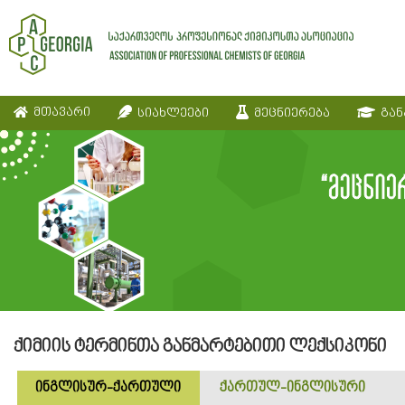
მთავარი
სიახლეები
მეცნიერება
გან
ქიმიის ტერმინთა განმარტებითი ლექსიკონი
ინგლისურ-ქართული
ქართულ-ინგლისური