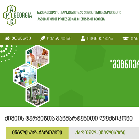
მთავარი
სიახლეები
მეცნიერება
გან
ქიმიის ტერმინთა განმარტებითი ლექსიკონი
ინგლისურ-ქართული
ქართულ-ინგლისური