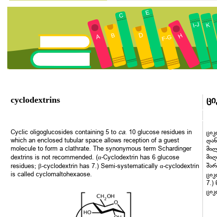
cyclodextrins
ცი
Cyclic oligoglucosides containing 5 to
ca
. 10 glucose residues in
ციკ
which an enclosed tubular space allows reception of a guest
დან
molecule to form a clathrate. The synonymous term Schardinger
მილ
მიღ
dextrins is not recommended. (α-Cyclodextrin has 6 glucose
შარ
residues; β-cyclodextrin has 7.) Semi-systematically α-cyclodextrin
is called cyclomaltohexaose.
ციკ
7.)
ციკ