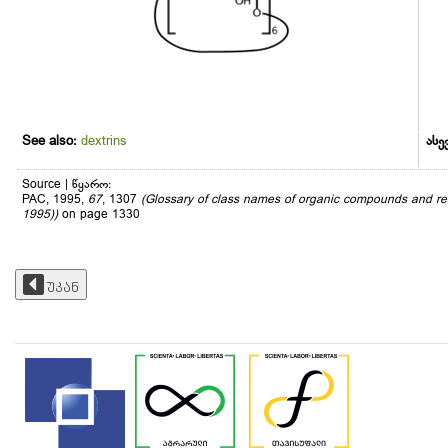
See also:
dextrins
ასე
Source | წყარო:
PAC, 1995,
67
, 1307
(Glossary of class names of organic compounds and re
1995))
on page 1330
უკან