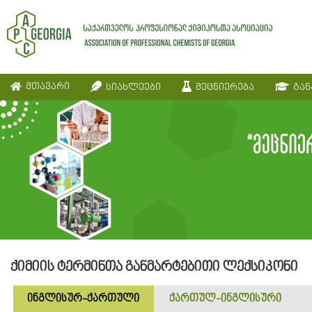
მთავარი
სიახლეები
მეცნიერება
გან
ქიმიის ტერმინთა განმარტებითი ლექსიკონი
ინგლისურ-ქართული
ქართულ-ინგლისური