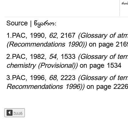
რომ
Source | წყარო:
1.PAC, 1990,
62
, 2167
(Glossary of at
(Recommendations 1990))
on page 216
2.PAC, 1982,
54
, 1533
(Glossary of ter
chemistry (Provisional))
on page 1534
3.PAC, 1996,
68
, 2223
(Glossary of te
Recommendations 1996))
on page 222
უკან