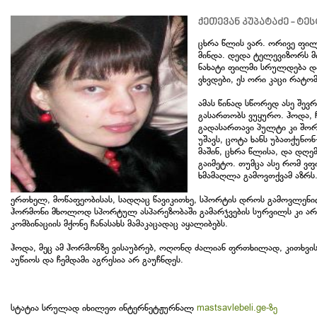
ქეთევან კუპატაძე - ტ
ცხრა წლის ვარ. ორივე ფილტვ
მინდა. დედა ტელევიზორს მ
ნახატი ფილმი სრულდება და
ვხვდები, ეს ორი კაცი რატო
ამას წინად სწორედ ასე შევ
გასართობს ვუყურო. ჰოდა, 
გადასართავი პულტი კი შორს
უშავს, ცოტა ხანს უბათქუნო
მაშინ, ცხრა წლისა, და დღე
გაიმეტო. თუმცა ასე რომ ვ
ხმამაღლა გამოვთქვამ აზრს
ერთხელ, მოწაფეობისას, სადღაც წავიკითხე, სპორტის დროს გამოვლენი
ჰორმონი მხოლოდ სპორტულ ასპარეზობაში გამარჯვების სურვილს კი არ 
კომბინაციის მქონე ჩანასახს მამაკაცადაც აყალიბებს.
ჰოდა, მეც ამ ჰორმონზე ვისაუბრებ, ოღონდ ძალიან ფრთხილად, კითხვი
აუწიოს და ჩემდამი აგრესია არ გაუჩნდეს.
სტატია სრულად იხილეთ ინტერნეტჟურნალ
mastsavlebeli.ge-ზე