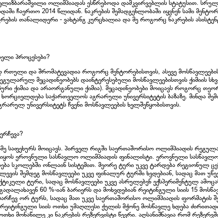
 ელიზბარაშვილი ოლიმპიადას ესწრებოდა დამკვირვებლის სტატუსით. სრულ
აში ჩაერთო 2014 წლიდან. ნაკრების შემადგენლობაში იყვნენ სამი მენტო
რების თანალიდერი - ვახტანგ კურცხალია და მე როგორც ნაკრების ასისტენ
ბელი პროცესები?
დ რთული და შრომატევადია როგორც მენტორებისთვის, ასევე მოსწავლეები
ეგულარულ მეცადინეობებს დაინტერესებული მოსწავლეებისთვის ქიმიის სხვ
იზური ქიმია და არაორგანული ქიმია). მეცადინეობები მოიცავს როგორც თე
ც ხორციელდება საქართველოს აგრარული უნივერსიტეტის ბაზაზე. მინდა შემ
არულ უნივერსიტეტს ჩვენი მოსწავლეების ხელშეწყობისთვის.
ერჩევა?
ნიმე საფეხურს მოიცავს. პირველ რიგში საერთაშორისო ოლიმპიადის რეგულა
ა იყოს ეროვნული სასწავლო ოლიმპიადის ფინალისტი. ეროვნული სასწავლ
ება სკოლებში ონლაინ სისტემით. მეორე ტური უკვე ტარდება რეგიონულ ცე
ლევის შემდეგ მოსწავლეები უკვე ფინალურ ტურში ხვდებიან, სადაც მათ უწ
იკული ტური, სადაც მოსწავლეები უკვე ასრულებენ ექსპერიმენტულ ამოცან
ადალახავენ 60 %-იან ბარიერს და მოხვდებიან რეიტინგული სიის 15 მოსწ
არჩევ ორ ტურს, სადაც მათ უკვე საერთაშორისო ოლიმპიადის ფორმატის შე
ს რეიტინგული სიის ოთხი უმაღლესი ქულის მქონე მოსწავლე ხდება ძირითად
ოთხი მონაწილე კი ნაკრების რეზერვისტი წევრი. აღსანიშნავია რომ რეზერვშ