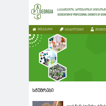
მთავარი
სიახლეები
მეცნი
სტუმრები
დღეს ჩვენი სტუმარია ქიმი