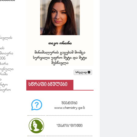
წავლის
თიკო ონიანი
იის
მინიმალურის გაგებამ მომცა
ამთავრა
სურვილი უფრო მეტი და მეტი
006
მესწავლა
აბარა
როვნული
სრულად
რაში
ა
სწრაფი ბმულები
ანტო
ცნიერო
შეეკითხე
www.chemistry.ge-ს
"თაკოს" ფონდი