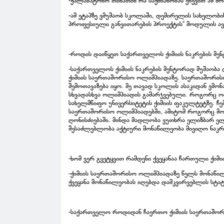
-ქალაბატონო თინათინ რა საქმიანობას ეწევით ამ მო
-ამ ეტაპზე ვმუშაობ სკოლაში, დემირელის სახელობ
პროფესიული განვითარების პროექტის“ მოდულის ავ
-როდის დაიწყეთ საქართველოს ქიმიის ნაკრების მე
-საქართველოს ქიმიის ნაკრების მენტორად მუშაობა 
ქიმიის საერთაშორისო ოლიმპიადაზე. საერთაშორისო
შემოთავაზება იყო. მე თავად სკოლის ასაკიდან ვმ
სხვადასხვა ოლიმპიადის გამარჯვებული. როგორც ო
სახელმწიფო უნივერსიტეტის ქიმიის ფაკულტეტზე. 
საერთაშორისო ოლიმპიადებში, ამიტომ როგორც მოს
ღონისძიებაში. მინდა მადლობა ვუთხრა ელიზბარ ელ
შესაძლებლობა აქტიური მონაწილეობა მივიღო ნაკრე
-ხომ ვერ გვეტყვით რამდენი ქვეყანაა ჩართული ქი
-ქიმიის საერთაშორისო ოლიმპიადაზე წელს მონაწილ
ქვეყანა მონაწილეობას იღებდა დამკვირვებლის სტა
-საქართველო როდიდან ჩაერთო ქიმიის საერთაშო