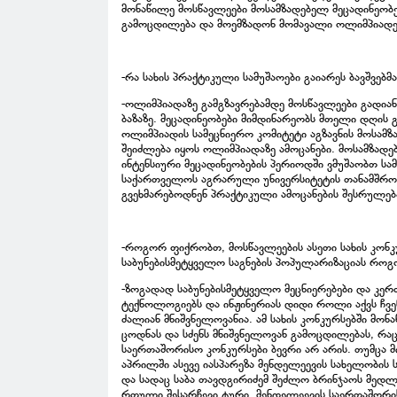
მონაწილე მოსწავლეები მოსამზადებელ მეცადინეობე
გამოცდილება და მოემზადონ მომავალი ოლიმპიადე
-რა სახის პრაქტიკული სამუშაოები გაიარეს ბავშვებ
-ოლიმპიადაზე გამგზავრებამდე მოსწავლეები გადია
ბაზაზე. მეცადინეობები მიმდინარეობს მთელი დღი
ოლიმპიადის სამეცნიერო კომიტეტი აგზავნის მოსამ
შეიძლება იყოს ოლიმპიადაზე ამოცანები. მოსამზად
ინტენსიური მეცადინეობების პერიოდში ვმუშაობთ ს
საქართველოს აგრარული უნივერსიტეტის თანამშრო
გვეხმარებოდნენ პრაქტიკული ამოცანების შესრულებ
-როგორ ფიქრობთ, მოსწავლეების ასეთი სახის კონ
საბუნებისმეტყველო საგნების პოპულარიზაციას რო
-ზოგადად საბუნებისმეტყველო მეცნიერებები და კერძ
ტექნოლოგიებს და ინჟინერიას დიდი როლი აქვს ჩვენ
ძალიან მნიშვნელოვანია. ამ სახის კონკურსებში მონ
ცოდნას და სძენს მნიშვნელოვან გამოცდილებას, რაც
საერთაშორისო კონკურსები ბევრი არ არის. თუმცა მ
აპრილში ასევე იასპარეზა მენდელეევის სახელობის
და სადაც საბა თავდგირიძემ შეძლო ბრინჯაოს მედლი
რთული შესარჩევი ტური. მენდელეევის საერთაშორი