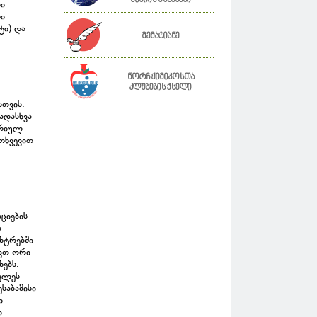
"ქიმიის უწყებანი"
ი
რი
ტი) და
მემატიანე
ნორჩ ქიმიკოსთა
კლუბების ქსელი
სთვის.
ადასხვა
ორიულ
თხვევით
ციების
ო
ნტრებში
ევთ ორი
ებს.
ავლეს
საბამისი
ი
ი