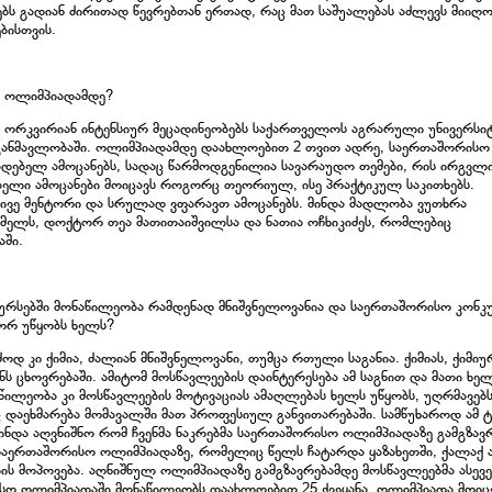
ბს გადიან ძირითად წევრებთან ერთად, რაც მათ საშუალებას აძლევს მიიღ
ბისთვის.
მა ოლიმპიადამდე?
ნ ორკვირიან ინტენსიურ მეცადინეობებს საქართველოს აგრარული უნივერსი
ს განმავლობაში. ოლიმპიადამდე დაახლოებით 2 თვით ადრე, საერთაშორისო
ზადებელ ამოცანებს, სადაც წარმოდგენილია სავარაუდო თემები, რის ირგვლ
ებელი ამოცანები მოიცავს როგორც თეორიულ, ისე პრაქტიკულ საკითხებს.
ამივე მენტორი და სრულად ვფარავთ ამოცანებს. მინდა მადლობა ვუთხრა
მელს, დოქტორ თეა მათითაიშვილსა და ნათია ოჩხიკიძეს, რომლებიც
აში.
კურსებში მონაწილეობა რამდენად მნიშვნელოვანია და საერთაშორისო კონკ
გორ უწყობს ხელს?
ოდ კი ქიმია, ძალიან მნიშვნელოვანი, თუმცა რთული საგანია. ქიმიას, ქიმიუ
ს ცხოვრებაში. ამიტომ მოსწავლეების დაინტერესება ამ საგნით და მათი ხე
აწილეობა კი მოსწავლეების მოტივაციას ამაღლებას ხელს უწყობს, უღრმავებ
 დაეხმარება მომავალში მათ პროფესიულ განვითარებაში. სამწუხაროდ ამ ტ
ინდა აღვნიშნო რომ ჩვენმა ნაკრებმა საერთაშორისო ოლიმპიადაზე გამგზავ
 საერთაშორისო ოლიმპიადაზე, რომელიც წელს ჩატარდა ყაზახეთში, ქალაქ ა
ს მოპოვება. აღნიშნულ ოლიმპიადაზე გამგზავრებამდე მოსწავლეებმა ასევე
სო ოლიმპიადაში მონაწილეობს დაახლოებით 25 ქვეყანა, ოლიმპიადა მოიცვ