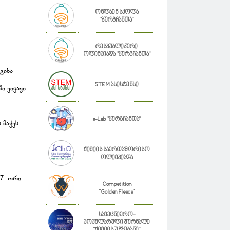
ონლაინ სკოლა
"ზურგჩანთა"
რესპუბლიკური
ოლიმპიადა "ზურგჩანთა"
გინა
STEM ასისტენსი
ი ვიყავი
e-Lab "ზურგჩანთა"
 მაქვს
ქიმიის საერთაშორისო
ოლიმპიადა
7. ორი
Competition
"Golden Fleece"
სამეცნიერო-
პოპულარული ჟურნალი