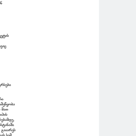
ონ
ტეტის
ივაც
ურსები
რი
ლშეწყობა
ს მათ
იპის
რებამდე,
სტანაში
 გაიარეს
ას სამ