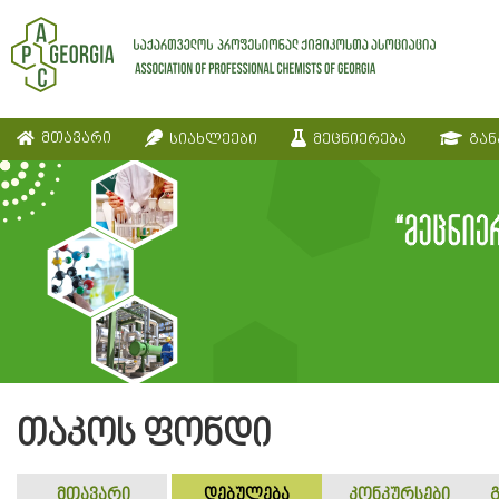
მთავარი
სიახლეები
მეცნიერება
გან
თაკოს ფონდი
მთავარი
დებულება
კონკურსები