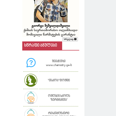
გიორგი მეშვილდიშვილი
ქიმიის საერთაშორისო ოლიმპიადა-
მომავალი წარმატების გარანტია
სრულად
სწრაფი ბმულები
შეეკითხე
www.chemistry.ge-ს
"თაკოს" ფონდი
ონლაინ სკოლა
"ზურგჩანთა"
რესპუბლიკური