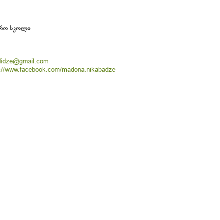
ჯარო სკოლა
lidze@gmail.com
s://www.facebook.com/madona.nikabadze