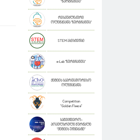
"ზურგჩანთა"
რესპუბლიკური
ოლიმპიადა "ზურგჩანთა"
STEM ასისტენსი
e-Lab "ზურგჩანთა"
ქიმიის საერთაშორისო
ოლიმპიადა
Competition
"Golden Fleece"
სამეცნიერო-
პოპულარული ჟურნალი
"ქიმიის უწყებანი"