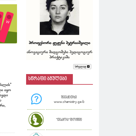
პროფესორი ჟუჟუნა პეტრიაშვილი
ინოვაციური მიდგომები პედაგოგიურ
პრაქტიკაში
სრულად
სწრაფი ბმულები
ისლის"
ლი იყო
ავდა
შეეკითხე
ს
www.chemistry.ge-ს
რი,
"თაკოს" ფონდი