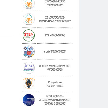
ონლაინ სკოლა
"ზურგჩანთა"
რესპუბლიკური
ოლიმპიადა "ზურგჩანთა"
STEM ასისტენსი
e-Lab "ზურგჩანთა"
ქიმიის საერთაშორისო
ოლიმპიადა
Competition
"Golden Fleece"
სამეცნიერო-
პოპულარული ჟურნალი
"ქიმიის უწყებანი"