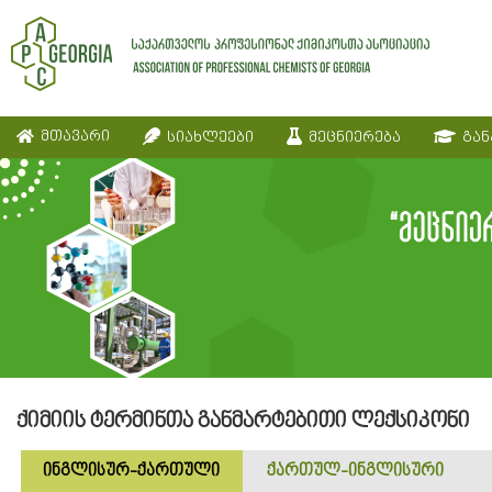
მთავარი
სიახლეები
მეცნიერება
გან
ქიმიის ტერმინთა განმარტებითი ლექსიკონი
ინგლისურ-ქართული
ქართულ-ინგლისური