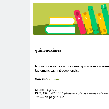
quinonoximes
Mono- or di-oximes of quinones; quinone monooxime
tautomeric with nitrosophenols.
See also:
oximes
Source | წყარო:
PAC, 1995,
67
, 1307
(Glossary of class names of org
1995))
on page 1362