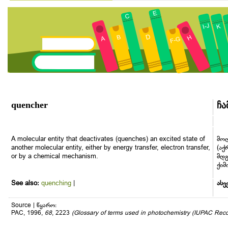
quencher
ჩა
A molecular entity that deactivates (quenches) an excited state of
მოლ
another molecular entity, either by energy transfer, electron transfer,
(აქ
or by a chemical mechanism.
მდგ
ქიმ
See also:
quenching
|
ასე
Source | წყარო:
PAC, 1996,
68
, 2223
(Glossary of terms used in photochemistry (IUPAC Re