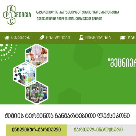
მთავარი
სიახლეები
მეცნიერება
გან
ქიმიის ტერმინთა განმარტებითი ლექსიკონი
ინგლისურ-ქართული
ქართულ-ინგლისური