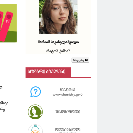
მარიამ საკანელაშვილი
რატომ ქიმია?
სრულად
სწრაფი ბმულები
ულ
შეეკითხე
www.chemistry.ge-ს
დმივი
ორე
"თაკოს" ფონდი
ონლაინ სკოლა