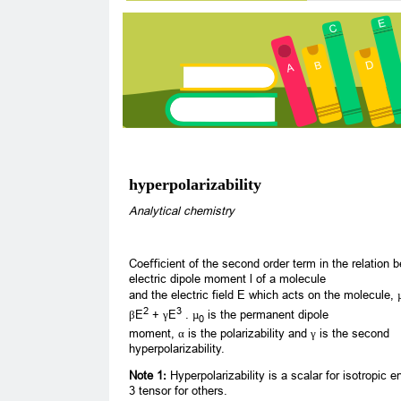
hyperpolarizability
Analytical chemistry
Coeﬃcient of the second order term in the relation 
electric dipole moment l of a molecule
and the electric field E which acts on the molecule, 
2
3
βE
+ γE
. µ
is the permanent dipole
0
moment, α is the polarizability and γ is the second
hyperpolarizability.
Note 1:
Hyperpolarizability is a scalar for isotropic e
3 tensor for others.