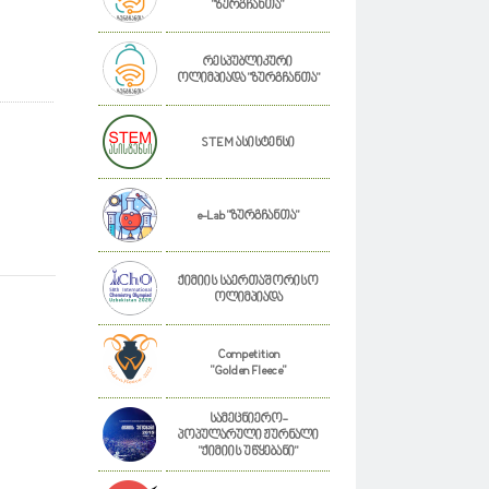
"ზურგჩანთა"
რესპუბლიკური
ოლიმპიადა "ზურგჩანთა"
STEM ასისტენსი
e-Lab "ზურგჩანთა"
ქიმიის საერთაშორისო
ოლიმპიადა
Competition
"Golden Fleece"
სამეცნიერო-
პოპულარული ჟურნალი
"ქიმიის უწყებანი"