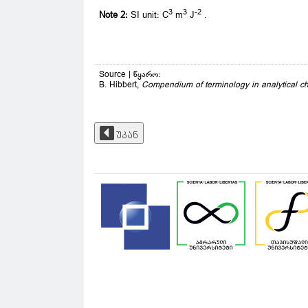
3
3
-2
Note 2:
SI unit: C
m
J
.
Source | წყარო:
B. Hibbert,
Compendium of terminology in analytical ch
უკან