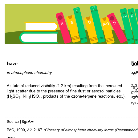
haze
ნი
in atmospheric chemistry
ატმ
A state of reduced visibility (1-2 km) resulting from the increased
შემ
light scatter due to the presence of fine dust or aerosol particles
გამ
(H
SO
, NH
HSO
, products of the ozone-terpene reactions, etc.).
აერ
2
4
4
4
და 
Source | წყარო:
PAC, 1990,
62
, 2167
(Glossary of atmospheric chemistry terms (Recommend