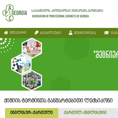
მთავარი
სიახლეები
მეცნიერება
გან
ქიმიის ტერმინთა განმარტებითი ლექსიკონი
ინგლისურ-ქართული
ქართულ-ინგლისური