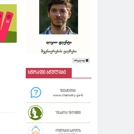
დავით ჟღენტი
მეცნიერების ელჩები
სრულად
სწრაფი ბმულები
შეეკითხე
www.chemistry.ge-ს
"თაკოს" ფონდი
ონლაინ სკოლა