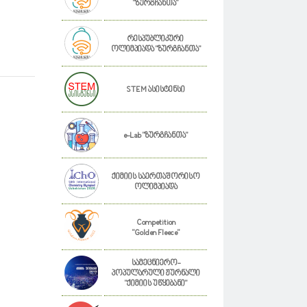
"ზურგჩანთა"
რესპუბლიკური
ოლიმპიადა "ზურგჩანთა"
STEM ასისტენსი
e-Lab "ზურგჩანთა"
ქიმიის საერთაშორისო
ოლიმპიადა
Competition
"Golden Fleece"
სამეცნიერო-
პოპულარული ჟურნალი
"ქიმიის უწყებანი"