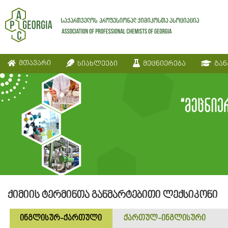
მთავარი
სიახლეები
მეცნიერება
გან
ქიმიის ტერმინთა განმარტებითი ლექსიკონი
ინგლისურ-ქართული
ქართულ-ინგლისური