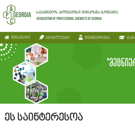
მთავარი
სიახლეები
მეცნიერება
გან
ეს საინტერესოა