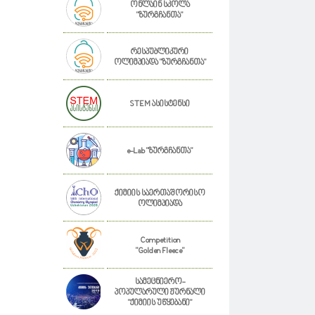
ონლაინ სკოლა
"ზურგჩანთა"
რესპუბლიკური
ოლიმპიადა "ზურგჩანთა"
STEM ასისტენსი
e-Lab "ზურგჩანთა"
ქიმიის საერთაშორისო
ოლიმპიადა
Competition
"Golden Fleece"
სამეცნიერო-
პოპულარული ჟურნალი
"ქიმიის უწყებანი"