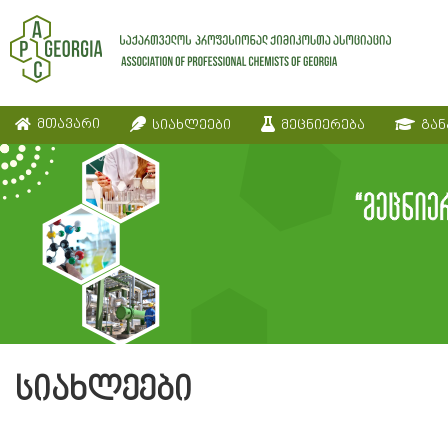
მთავარი
სიახლეები
მეცნიერება
გან
სიახლეები