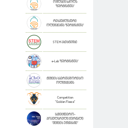
ონლაინ სკოლა
"ზურგჩანთა"
რესპუბლიკური
ოლიმპიადა "ზურგჩანთა"
STEM ასისტენსი
e-Lab "ზურგჩანთა"
ქიმიის საერთაშორისო
ოლიმპიადა
Competition
"Golden Fleece"
სამეცნიერო-
პოპულარული ჟურნალი
"ქიმიის უწყებანი"