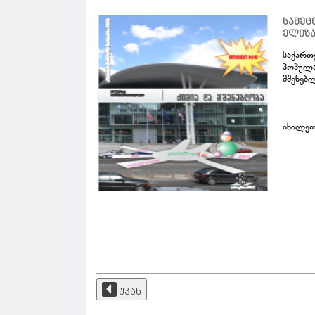
სამეც
ელიზა
საქართ
პოპულა
მშენებ
იხილე
უკან