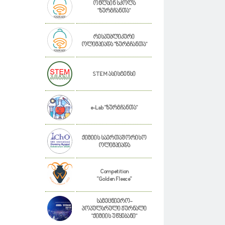
ონლაინ სკოლა
"ზურგჩანთა"
რესპუბლიკური
ოლიმპიადა "ზურგჩანთა"
STEM ასისტენსი
e-Lab "ზურგჩანთა"
ქიმიის საერთაშორისო
ოლიმპიადა
Competition
"Golden Fleece"
სამეცნიერო-
პოპულარული ჟურნალი
"ქიმიის უწყებანი"