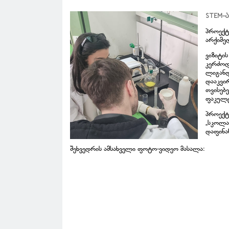
STEM-
პროექტ
არქიმე
ვიზიტი
კერძოდ
ლიგანდ
დააკვი
თვისებე
ფაკულტ
პროექტ
„სკოლა
დაფინან
შეხვედრის ამსახველი ფოტო-ვიდეო მასალა: