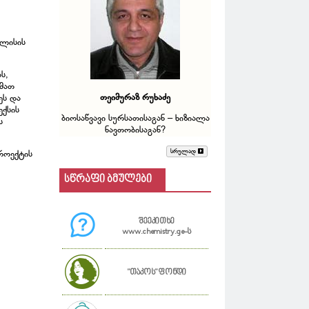
ილისის
ს,
 მათ
თეიმურაზ რუხაძე
ეს და
ქსის
ბიოსაწვავი სურსათისაგან – ხიზიალა
ს
ნავთობისაგან?
სრულად
როექტის
სწრაფი ბმულები
შეეკითხე
www.chemistry.ge-ს
"თაკოს" ფონდი