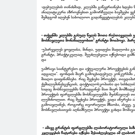
-დებულების თანახმად, კლუბში გაწევრიანება ხდებ
ანალიტიკური აზროვნებით გამორჩეული ბავშვები ეცნ
შემდგომ იღებენ საბოლოო გადაწყვეტილებას კლუბში
- თქვენმა კლუბმა გასულ წელს შოთა რუსთაველის ე
მოსწავლეთა მონაწილეობით“ გრანტი მოიპოვა. პირვე
-უპირველეს ყოვლისა, მინდა, უდიდესი მადლობა გ
გრანტი, პრაქტიკულად, შეუძლებელი იქნებოდა გიმ
და
უამრავი საინტერესო და აქტუალური პროექტების გა
ადგილი“. ფონდის მიერ გამოცხადებულ კონკურსში „
მიიღო დაფინანსება. რაც შეეხება პროექტს, თავდაპ
ქემილუმინესცენციის, დაქტილოსკოპიისა და სისხლის
სადაც მოსწავლეებმა წარადგინეს მათ მიერ მომზად
პროექტის ფარგლებში მოსწავლეებმა შეისწავლეს თი
ლუმინოლით. რაც შეეხება პროექტს, ვადა იწურება აპ
გამოავლინეს, როგორც თეორიული მზაობა, ასევე, ექ
მოსწავლისათვის აღნიშნული პროექტი გახდა მომავ
- ამავე გრანტის ფარგლებში ლაბორატორიული ბაზა
კვლევების ჩატარება იქნება შესაძლებელი ამ ლაბო