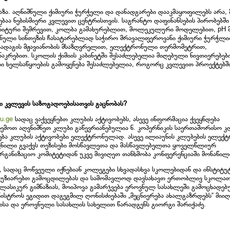
აზა. აღნიშნული ქიმიური ჭურჭელი და დანადგარები დააკმაყოფილებს არა,
ებაა ნებისმიერი კვლევით ცენტრისთვის. საგრანტო დაფინანსების პირობებში
ნიტური შემრევით, კოლბა გამახურებლით, მოლეკულური მოდელებით, pH 
ული სინთეზის ჩასატარებლად საჭირო მრავალფეროვანი ქიმიური ჭურჭლი
ნიადაგის მჟავიანობის მსაზღვრელით, ელექტრონული თერმომეტრით,
ებით. სკოლის ქიმიის კაბინეტში შესაძლებელია მიღებული ნივთიერებები
ი ხელსაწყოების გამოყენება შესაძლებელია, როგორც კვლევით პროექტებში,
 კვლევის საზოგადოებისათვის გაცნობას?
du.ge
სადაც ვაქვეყნებთ კლუბის აქტივობებს, ასევე ინფორმაცია ქვეყნდება
ზემოთ აღვნიშნეთ კლუბი გაწევრიანებულია ნ. კოპერნიკის საერთაშორისო კ
ება კლუბის აქტივობები ელექტრონულად. ასევე ილიაუნის კლუბების ელე
ავნილი გვაქვს თეზისები მოსწავლეთა და მასწავლებელთა ყოველწლიურ
აორგანიზაციო კომიტეტიდან უკვე მივიღეთ თანხმობა კონფერენციაში მონაწილ
, სადაც მოწვეული იქნებიან კოლეგები სხვადასხვა სკოლებიდან და ინსტიტუ
ვუზიარებთ გამოცდილებას და სამომავლოდ დავსახავთ ერთობლივ სკოლა
კლასიკურ გიმნაზიას, მოიპოვა გამარჯვება ეროვნულ სასახლეში გამოცხადე
ინისტროს ეგიდით დაგეგმილ ღონისძიებაში „მეცნიერება ახალგაზრდებს“ მიიღ
ბისა და ეროვნული სასახლის სახელით წარადგენს გიორგი შარიქაძე.