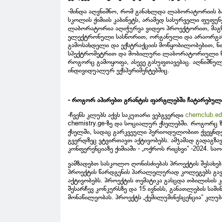
-მინდა აღვნიშნო, რომ განახლდა ლაბორატორიის ბ
სკოლის ქიმიის კაბინეტს, არამედ სასურველი ფუფუნ
ლაბორატორია აღიჭურვა ვიდეო პროექტორით, მაგ
ელექტრონული სასწორით, ორგანული და არაორგან
გამოსახდელი და ექსტრაქციის მოწყობილობებით, 
სპექტრომეტრით და მობილური ლაბორატორიული ნაკრ
როგორც გამოყოფა, ასევე გასუფთავებაც. აღნიშნულ
ინდივიდუალურ ექსპერიმენტებშიც.
- როგორ აპირებთ გრანტის ფარგლებში ჩატარებული
-ჩვენს კლუბს აქვს საკუთარი ვებგვერდი
chemclub.e
chemistry.ge-ზე და სოციალურ ქსელებში. როგორც 
ქსელში, სადაც გარკვეული პერიოდულობით ქვეყნდ
გვერდზეც ვტვირთავთ აქტივობებს. ამჯამად გადაგზ
კონფერენციაზე ქიმიაში - „ოქროს რიცხვი“ -2024. ს
ვამზადებთ სასკოლო ღონისძიებას პროექტის შესახებ
პროექტის წარდგენის პარალელურად კოლეგებს გა
აქტივობებს. პროექტის თემატიკა გასცდა თბილისის 
შესარჩევ კონკურსზე და 15 ივნისს, განათლების სამ
მონაწილეობას. პროექტს „ქემილუმინესცენცია“ კლუ