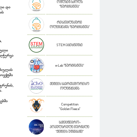
ონლაინ სკოლა
"ზურგჩანთა"
ლი და
ის
რესპუბლიკური
ოლიმპიადა "ზურგჩანთა"
.
STEM ასისტენსი
ნული
აღჭურვა
e-Lab "ზურგჩანთა"
შაულის
როექტმა
ქიმიის საერთაშორისო
გრუნის,
ოლიმპიადა
ა.
ებმა
Competition
"Golden Fleece"
სამეცნიერო-
პოპულარული ჟურნალი
"ქიმიის უწყებანი"