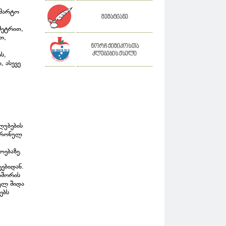
 მარტო
მემატიანე
მეტრით,
თ,
ნორჩ ქიმიკოსთა
კლუბების ქსელი
ს,
 ასევე
ლუბების
ქტრონულ
ოებაზე.
ტებიდან.
თშორის
ბულ შიდა
ებს