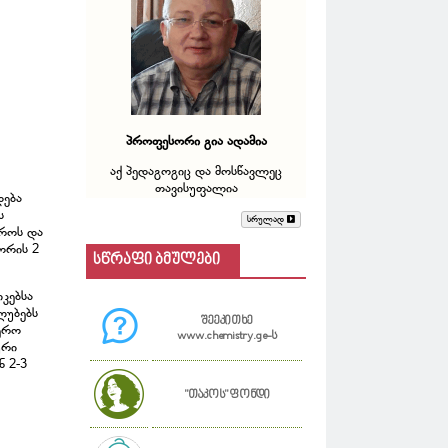
პროფესორი გია ადამია
აქ პედაგოგიც და მოსწავლეც
თავისუფალია
დება
ს
სრულად
ქროს და
ორის 2
სწრაფი ბმულები
კებსა
ლუბებს
შეეკითხე
იერო
www.chemistry.ge-ს
ური
ნ 2-3
"თაკოს" ფონდი