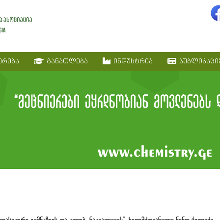
ერება
განათლება
ინდუსტრია
პუბლიკაცი
კლასიკური გიმნაზიის და კლუბ „ნაკვალევის“ ხელმძღვანელი ნინო ჭელიძე