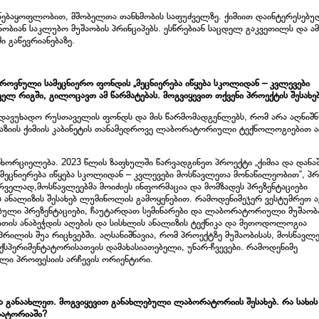
ა ნებაყოფლობით, მშობელთა თანხმობის საფუძველზე. ქიმიით დაინტერესებუ
ობიან საკლუბო მუშაობის პრინციპებს. ესწრებიან საცდელ გაკვეთილს და ამ
 გაწევრიანებაზე.
როვნული სამეცნიერო ფონდის „მეცნიერება იწყება სკოლიდან – კვლევები
ლ რიგში, გილოცავთ ამ წარმატებას. მოგვიყევით თქვენი პროექტის შესახებ
ადავუხადო რუსთაველის ფონდს და მის წარმომადგენლებს, რომ არა აღნიშ
ნაზიის ქიმიის კაბინეტის თანამედროვე ლაბორატორიული ტექნოლოგიებით 
ნხორციელება. 2023 წლის ზაფხულში წარვადგინეთ პროექტი „ქიმია და დანა
მეცნიერება იწყება სკოლიდან – კვლევები მოსწავლეთა მონაწილეობით“, პ
ირველად,მოსწავლეებმა მოიძიეს ინფორმაცია და მომზადეს პრეზენტაციები
 ანალიზის შესახებ ლუმინოლის გამოყენებით. რამოდენიმეჯერ ვესტუმრეთ ა
ებული პრეზენტაციები, ჩაუტარდათ სემინარები და ლაბორატორიული მუშაობ
თის ანაბეჭდის აღების და სისხლის ანალიზის ტექნიკა და მეთოდოლოგია
რილის შუა რიცხვებში. აღსანიშნავია, რომ პროექტზე მუშაობისას, მოსწავლე
სპერიმენტატორისათვის დამახასიათებელი, უნარ-ჩვევები. რამოდენიმე
ალი პროფესიის არჩევის ორიენტირი.
 განაახლეთ. მოგვიყევით განახლებული ლაბორატორიის შესახებ. რა სახის
რატორიაში?