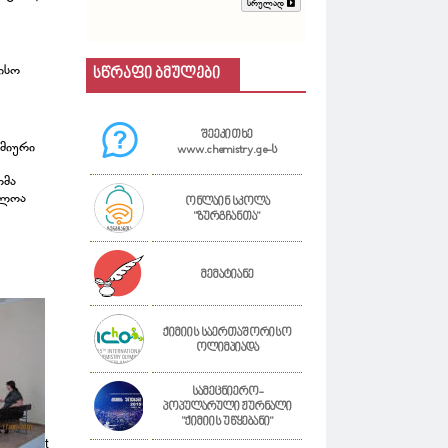
სრულად
ისო
სწრაფი ბმულები
შეეკითხე
იმიური
www.chemistry.ge-ს
თმა
ბლოა
ონლაინ სკოლა
"ზურგჩანთა"
მემატიანე
ქიმიის საერთაშორისო
ოლიმპიადა
სამეცნიერო-
პოპულარული ჟურნალი
"ქიმიის უწყებანი"
t