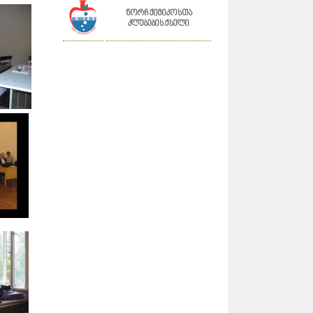
ნორჩ ქიმიკოსთა
კლუბების ქსელი