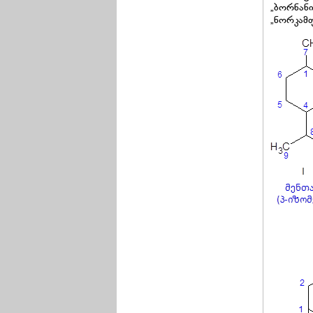
„ბორნან
„ნორკამ