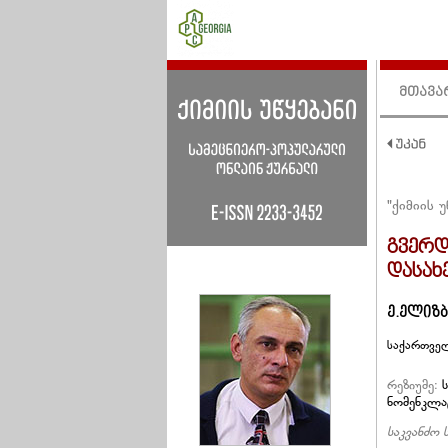
მთავა
"ქიმიის უ
გვერდ
დასახ
ე.ელიზ
საქართვე
რეზიუმე:
ს
ნომენკლა
საკვანძო 