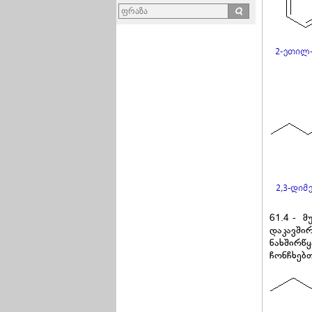
61.4 - 
დაკავში
ნახშირწ
ჩონჩხებ