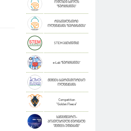
ონლაინ სკოლა
"ზურგჩანთა"
რესპუბლიკური
ოლიმპიადა "ზურგჩანთა"
STEM ასისტენსი
e-Lab "ზურგჩანთა"
ქიმიის საერთაშორისო
ოლიმპიადა
Competition
"Golden Fleece"
სამეცნიერო-
პოპულარული ჟურნალი
"ქიმიის უწყებანი"