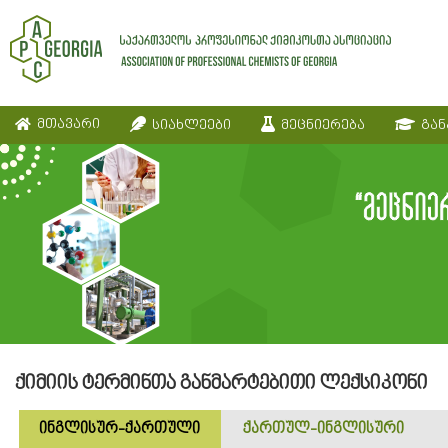
მთავარი
სიახლეები
მეცნიერება
გან
ქიმიის ტერმინთა განმარტებითი ლექსიკონი
ინგლისურ-ქართული
ქართულ-ინგლისური