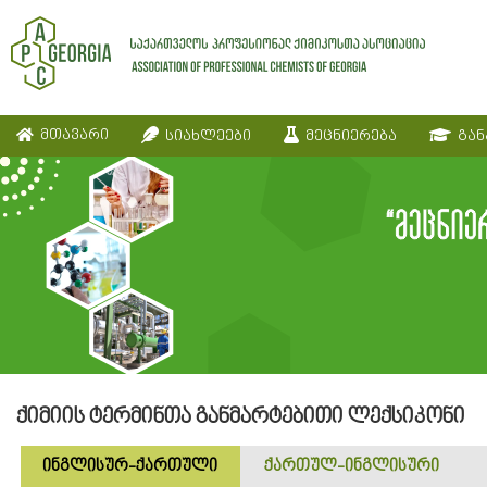
მთავარი
სიახლეები
მეცნიერება
გან
ქიმიის ტერმინთა განმარტებითი ლექსიკონი
ინგლისურ-ქართული
ქართულ-ინგლისური