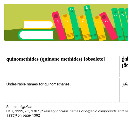
quinomethides (quinone methides) [obsolete]
ქი
[მ
Undesirable names for quinomethanes.
ქინ
Source | წყარო:
PAC, 1995,
67
, 1307
(Glossary of class names of organic compounds and re
1995))
on page 1362