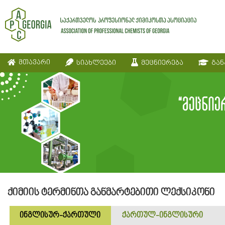
მთავარი
სიახლეები
მეცნიერება
გან
ქიმიის ტერმინთა განმარტებითი ლექსიკონი
ინგლისურ-ქართული
ქართულ-ინგლისური