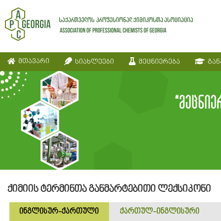
მთავარი
სიახლეები
მეცნიერება
გან
ქიმიის ტერმინთა განმარტებითი ლექსიკონი
ინგლისურ-ქართული
ქართულ-ინგლისური