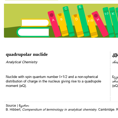
quadrupolar nuclide
კ
Analytical Chemistry
ანა
Nuclide with spin quantum number I>1/2 and a non-spherical
ნუკ
distribution of charge in the nucleus giving rise to a quadrupole
არა
moment (eQ).
(eQ
Source | წყარო:
B. Hibbert,
Compendium of terminology in analytical chemistry
. Cambridge: R