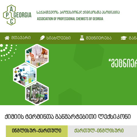
მთავარი
სიახლეები
მეცნიერება
გან
ქიმიის ტერმინთა განმარტებითი ლექსიკონი
ინგლისურ-ქართული
ქართულ-ინგლისური