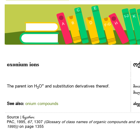
oxonium ions
ოქ
+
The parent ion H
O
and substitution derivatives thereof.
მთა
3
მიღ
See also:
onium compounds
ასე
Source | წყარო:
PAC, 1995,
67
, 1307
(Glossary of class names of organic compounds and re
1995))
on page 1355