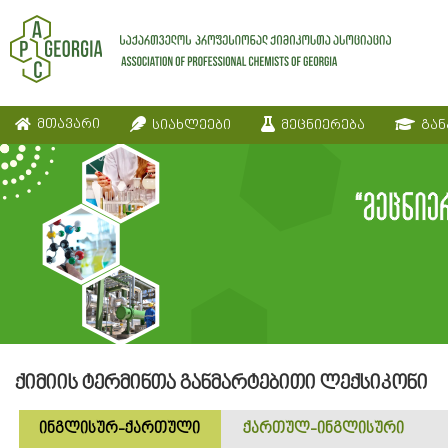
მთავარი
სიახლეები
მეცნიერება
გან
ქიმიის ტერმინთა განმარტებითი ლექსიკონი
ინგლისურ-ქართული
ქართულ-ინგლისური