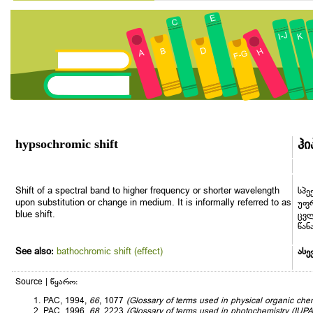
hypsochromic shift
ჰი
Shift of a spectral band to higher frequency or shorter wavelength
სპე
upon substitution or change in medium. It is informally referred to as
უფრ
blue shift.
ცვლ
წან
See also:
bathochromic shift (effect)
ასე
Source | წყარო:
PAC, 1994,
66
, 1077
(Glossary of terms used in physical organic c
PAC, 1996,
68
, 2223
(Glossary of terms used in photochemistry (I