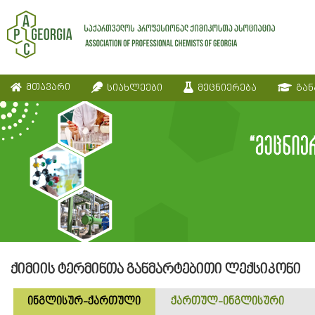
მთავარი
სიახლეები
მეცნიერება
გან
ქიმიის ტერმინთა განმარტებითი ლექსიკონი
ინგლისურ-ქართული
ქართულ-ინგლისური