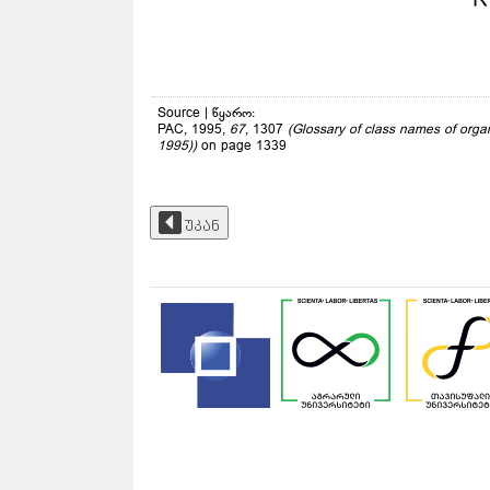
Source | წყარო:
PAC, 1995,
67
, 1307
(Glossary of class names of org
1995))
on page 1339
უკან