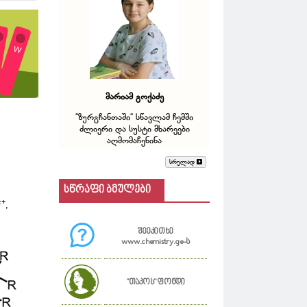
მარიამ გოქაძე
“ზურგჩანთაში“ სწავლამ ჩემში
ძლიერი და სუსტი მხარეები
აღმომაჩენინა
სრულად
სწრაფი ბმულები
+
F
,
შეეკითხე
www.chemistry.ge-ს
"თაკოს" ფონდი