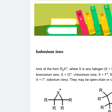
halonium ions
+
Ions of the form R
X
, where X is any halogen (X = 
2
+
+
bromonium ions; X = Cl
, chloronium ions; X = F
, 
+
X = I
, iodonium ions). They may be open-chain or c