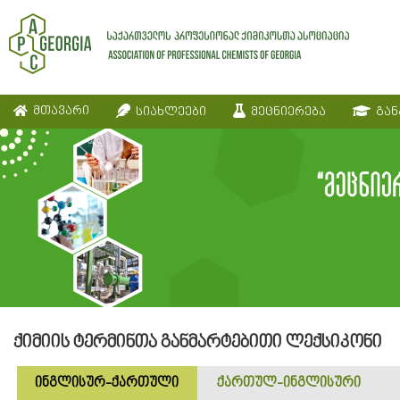
მთავარი
სიახლეები
მეცნიერება
გან
ქიმიის ტერმინთა განმარტებითი ლექსიკონი
ინგლისურ-ქართული
ქართულ-ინგლისური