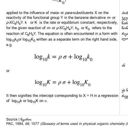
applied to the influence of
meta
- or
para
-substituents X on the
ასა
reactivity of the functional group Y in the benzene derivative
m
- or
ჯგუ
p
-XC
H
Y. k or K is the rate or equilibrium constant, respectively,
წარ
6
4
for the given reaction of
m
- or
p
-XC
H
Y; k
or K
refers to the
წონ
6
4
0
0
reaction of C
H
Y. The equation is often encountered in a form with
რეა
6
5
ლო
log
k
or log
K
written as a separate term on the right hand side,
10
0
10
0
e.g.
ან
or
ეს 
It then signifies the intercept corresponding to X = H in a regression
რეგ
of log
k or log
K on σ.
10
10
Source | წყარო:
PAC, 1994,
66
, 1077
(Glossary of terms used in physical organic chemistr