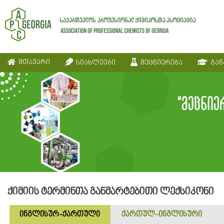
მთავარი
სიახლეები
მეცნიერება
გან
ქიმიის ტერმინთა განმარტებითი ლექსიკონი
ინგლისურ-ქართული
ქართულ-ინგლისური