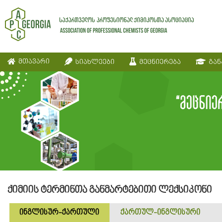
მთავარი
სიახლეები
მეცნიერება
გან
ქიმიის ტერმინთა განმარტებითი ლექსიკონი
ინგლისურ-ქართული
ქართულ-ინგლისური