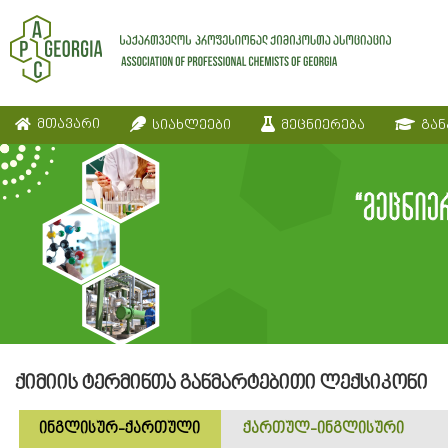
მთავარი
სიახლეები
მეცნიერება
გან
ქიმიის ტერმინთა განმარტებითი ლექსიკონი
ინგლისურ-ქართული
ქართულ-ინგლისური