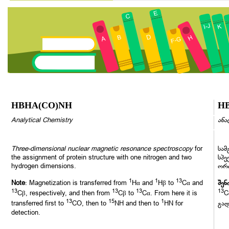
HBHA(CO)NH
H
Analytical Chemistry
ანა
Three-dimensional nuclear magnetic resonance spectroscopy
for
სამ
the assignment of protein structure with one nitrogen and two
სპე
hydrogen dimensions.
ორი
1
1
13
Note
: Magnetization is transferred from
Hα and
Hβ to
Cα and
შენ
13
13
13
13
Cβ, respectively, and then from
Cβ to
Cα. From here it is
C
13
15
1
transferred first to
CO, then to
NH and then to
HN for
გა
detection.