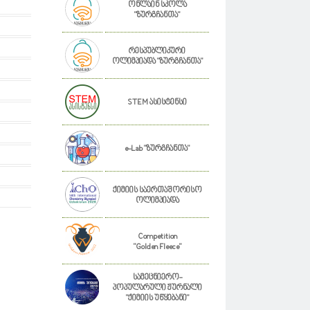
ონლაინ სკოლა
"ზურგჩანთა"
რესპუბლიკური
ოლიმპიადა "ზურგჩანთა"
STEM ასისტენსი
e-Lab "ზურგჩანთა"
ქიმიის საერთაშორისო
ოლიმპიადა
Competition
"Golden Fleece"
სამეცნიერო-
პოპულარული ჟურნალი
"ქიმიის უწყებანი"