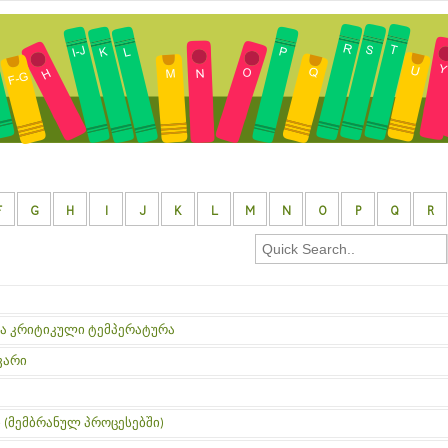
F
G
H
I
J
K
L
M
N
O
P
Q
R
ს ზედა კრიტიკული ტემპერატურა
ღვარი
ადი (მემბრანულ პროცესებში)